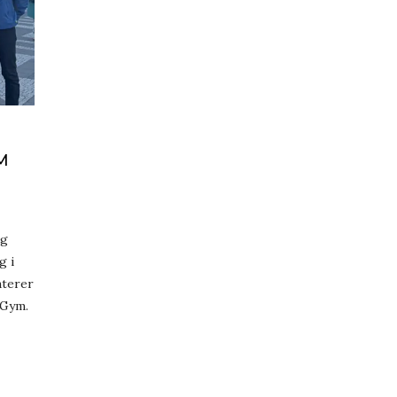
M
ng
g i
nterer
mGym.