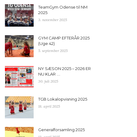
TeamGym Odense til NM
2025
3. november 2025
GYM CAMP EFTERÅR 2025
(Uge 42)
5. september 2025
NY SÆSON 2025 – 2026 ER
NU KLAR ….
30. juli 2025
TGB Lokalopvisning 2025
18. april 2025
Generalforsamling 2025
13. april 2025