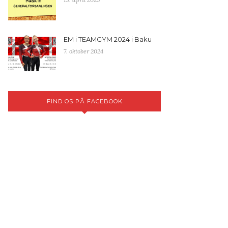
EM i TEAMGYM 2024 i Baku
7. oktober 2024
FIND OS PÅ FACEBOOK