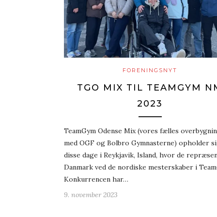
FORENINGSNYT
TGO MIX TIL TEAMGYM N
2023
TeamGym Odense Mix (vores fælles overbygni
med OGF og Bolbro Gymnasterne) opholder si
disse dage i Reykjavik, Island, hvor de repræse
Danmark ved de nordiske mesterskaber i Tea
Konkurrencen har…
9. november 2023