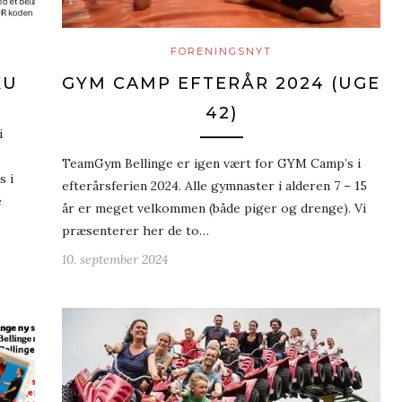
FORENINGSNYT
KU
GYM CAMP EFTERÅR 2024 (UGE
42)
i
TeamGym Bellinge er igen vært for GYM Camp’s i
s i
efterårsferien 2024. Alle gymnaster i alderen 7 – 15
e
år er meget velkommen (både piger og drenge). Vi
præsenterer her de to…
10. september 2024