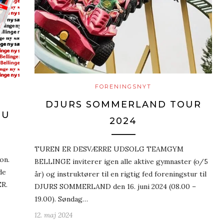
FORENINGSNYT
DJURS SOMMERLAND TOUR
NU
2024
TUREN ER DESVÆRRE UDSOLG TEAMGYM
on.
BELLINGE inviterer igen alle aktive gymnaster (o/5
de
år) og instruktører til en rigtig fed foreningstur til
ER.
DJURS SOMMERLAND den 16. juni 2024 (08.00 –
19.00). Søndag…
12. maj 2024