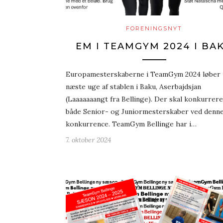
FORENINGSNYT
EM I TEAMGYM 2024 I BA
Europamesterskaberne i TeamGym 2024 løber 
næste uge af stablen i Baku, Aserbajdsjan
(Laaaaaaangt fra Bellinge). Der skal konkurrere
både Senior- og Juniormesterskaber ved denn
konkurrence. TeamGym Bellinge har i…
7. oktober 2024