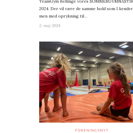
TeamGym Bellinge vores SOMMERGYMNASTI
2024. Der vil være de samme hold som I kender 
men med oprykning til…
2. maj 2024
FORENINGSNYT