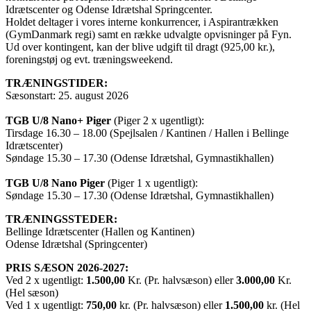
Idrætscenter og Odense Idrætshal Springcenter.
Holdet deltager i vores interne konkurrencer, i Aspirantrækken
(GymDanmark regi) samt en række udvalgte opvisninger på Fyn.
Ud over kontingent, kan der blive udgift til dragt (925,00 kr.),
foreningstøj og evt. træningsweekend.
TRÆNINGSTIDER:
Sæsonstart: 25. august 2026
TGB U/8 Nano+ Piger
(Piger 2 x ugentligt):
Tirsdage 16.30 – 18.00 (Spejlsalen / Kantinen / Hallen i Bellinge
Idrætscenter)
Søndage 15.30 – 17.30 (Odense Idrætshal, Gymnastikhallen)
TGB U/8 Nano Piger
(Piger 1 x ugentligt):
Søndage 15.30 – 17.30 (Odense Idrætshal, Gymnastikhallen)
TRÆNINGSSTEDER:
Bellinge Idrætscenter (Hallen og Kantinen)
Odense Idrætshal (Springcenter)
PRIS SÆSON 2026-2027:
Ved 2 x ugentligt:
1.500,00
Kr. (Pr. halvsæson) eller
3.000,00
Kr.
(Hel sæson)
Ved 1 x ugentligt:
750,00
kr. (Pr. halvsæson) eller
1.500,00
kr. (Hel