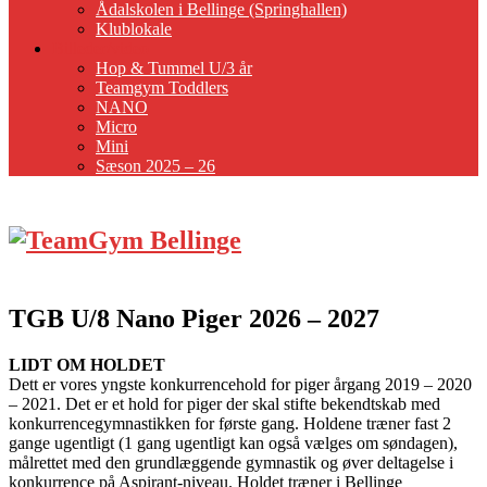
Ådalskolen i Bellinge (Springhallen)
Klublokale
Billeder/video
Hop & Tummel U/3 år
Teamgym Toddlers
NANO
Micro
Mini
Sæson 2025 – 26
TGB U/8 Nano Piger 2026 – 2027
LIDT OM HOLDET
Dett er vores yngste konkurrencehold for piger årgang 2019 – 2020
– 2021. Det er et hold for piger der skal stifte bekendtskab med
konkurrencegymnastikken for første gang. Holdene træner fast 2
gange ugentligt (1 gang ugentligt kan også vælges om søndagen),
målrettet med den grundlæggende gymnastik og øver deltagelse i
konkurrence på Aspirant-niveau. Holdet træner i Bellinge