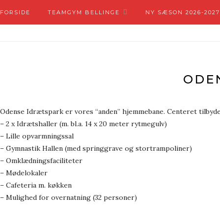
FORSIDE
TEAMGYM BELLINGE
NY SÆSON 2026-2027
ODE
Odense Idrætspark er vores “anden” hjemmebane. Centeret tilbyder
– 2 x Idrætshaller (m. bl.a. 14 x 20 meter rytmegulv)
– Lille opvarmningssal
– Gymnastik Hallen (med springgrave og stortrampoliner)
– Omklædningsfaciliteter
– Mødelokaler
– Cafeteria m. køkken
– Mulighed for overnatning (32 personer)