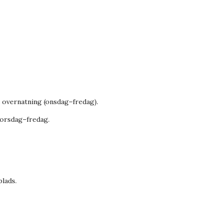
a overnatning (onsdag–fredag).
torsdag–fredag.
plads.