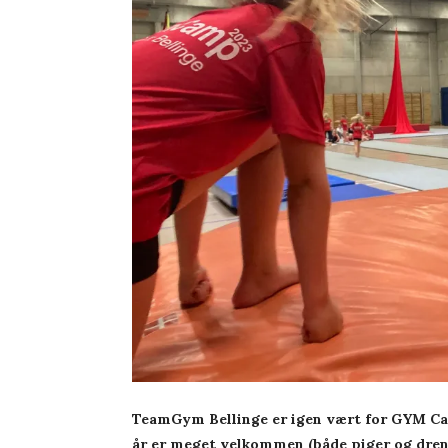
TeamGym Bellinge er igen vært for GYM Camp
år er meget velkommen (både piger og dreng