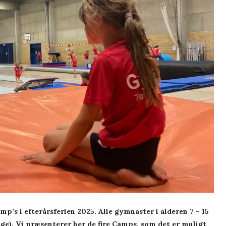
’s i efterårsferien 2025. Alle gymnaster i alderen 7 – 15
e). Vi præsenterer her de fire Camps, som det er muligt