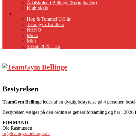
Ådalskolen i Bellinge (Springhallen)
Klublokale
Billeder/video
Hop & Tummel U/3 år
Teamgym Toddlers
NANO
Micro
Mini
Sæson 2025 – 26
Bestyrelsen
TeamGym Bellinge
ledes af en dygtig bestyrelse på 4 personer, bes
Bestyrelsen vælges på den ordinære generalforsamling og har i 2026
FORMAND
:
Ole Rasmussen
or@teamgymbellinge.dk