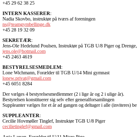
+45 29 62 38 25
INTERN
KASSERER
:
Nadia Skovbo, instruktør på tværs af foreningen
ns@teamgymbellinge.dk
+45 28 19 32 09
SEKRETÆR
:
Jens-Ole Hedelund Poulsen, Instruktør på TGB U/8 Piger og Dren
jens.ole@hotmail.com
+45 2463 4619
BESTYRELSESMEDLEM
:
Lone Wichmann, Forælder til TGB U/14 Mini gymnast
lonew.privat@gmail.com
+45 6051 8284
Der vælges 4 bestyrelsesmedlemmer (2 i lige år og 2 i ulige år).
Bestyrelsen konstituerer sig selv efter generalforsamlingen
Suppleanter vælges for et år ad gangen og deltager i alle (inviteres) b
SUPPLEANTER
:
Cecilie Hovmøller Tinglef, Instruktør TGB U/8 Piger
cecilietinglef@gmail.com
Anja Larsen, Forælder til U/11 Micro Pige