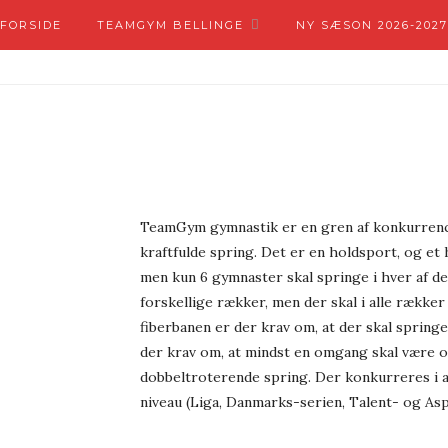
FORSIDE
TEAMGYM BELLINGE
NY SÆSON 2026-2027
TeamGym gymnastik er en gren af konkurrenc
kraftfulde spring. Det er en holdsport, og et 
men kun 6 gymnaster skal springe i hver af de
forskellige rækker, men der skal i alle rækk
fiberbanen er der krav om, at der skal spring
der krav om, at mindst en omgang skal være o
dobbeltroterende spring. Der konkurreres i a
niveau (Liga, Danmarks-serien, Talent- og A