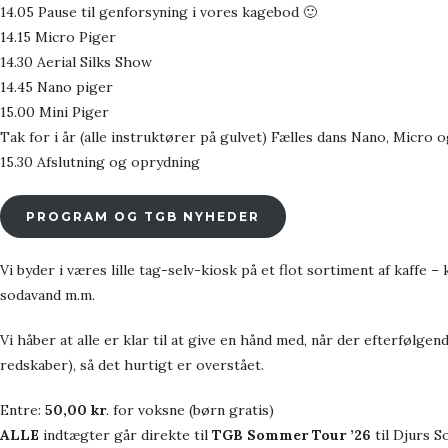
14.05 Pause til genforsyning i vores kagebod 🙂
14.15 Micro Piger
14.30 Aerial Silks Show
14.45 Nano piger
15.00 Mini Piger
Tak for i år (alle instruktører på gulvet) Fælles dans Nano, Micro 
15.30 Afslutning og oprydning
PROGRAM OG TGB NYHEDER
Vi byder i væres lille tag-selv-kiosk på et flot sortiment af kaffe 
sodavand m.m.
Vi håber at alle er klar til at give en hånd med, når der efterfølgen
redskaber), så det hurtigt er overstået.
Entre:
50,00 kr
. for voksne (børn gratis)
ALLE
indtægter går direkte til
TGB Sommer Tour ’26
til Djurs S