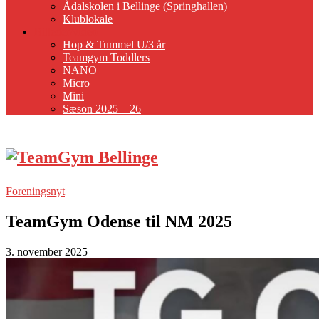
Ådalskolen i Bellinge (Springhallen)
Klublokale
Billeder/video
Hop & Tummel U/3 år
Teamgym Toddlers
NANO
Micro
Mini
Sæson 2025 – 26
Foreningsnyt
TeamGym Odense til NM 2025
3. november 2025