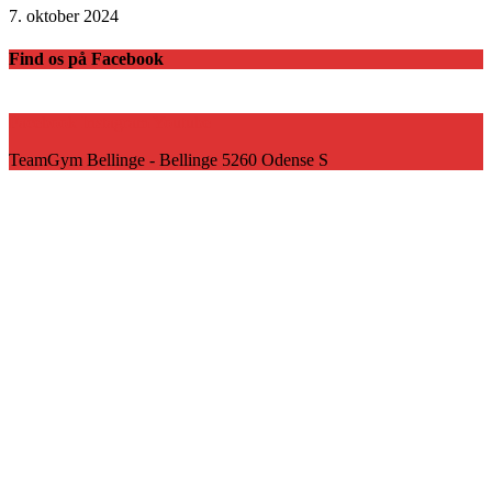
7. oktober 2024
Find os på Facebook
Facebook
Instagram
Youtube
TeamGym Bellinge - Bellinge 5260 Odense S