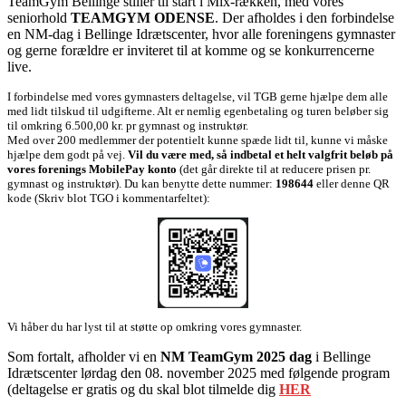
TeamGym Bellinge stiller til start i Mix-rækken, med vores
seniorhold
TEAMGYM ODENSE
. Der afholdes i den forbindelse
en NM-dag i Bellinge Idrætscenter, hvor alle foreningens gymnaster
og gerne forældre er inviteret til at komme og se konkurrencerne
live.
I forbindelse med vores gymnasters deltagelse, vil TGB gerne hjælpe dem alle
med lidt tilskud til udgifterne. Alt er nemlig egenbetaling og turen beløber sig
til omkring 6.500,00 kr. pr gymnast og instruktør.
Med over 200 medlemmer der potentielt kunne spæde lidt til, kunne vi måske
hjælpe dem godt på vej.
Vil du være med, så indbetal et helt valgfrit beløb på
vores forenings MobilePay konto
(det går direkte til at reducere prisen pr.
gymnast og instruktør). Du kan benytte dette nummer:
198644
eller denne QR
kode (Skriv blot TGO i kommentarfeltet):
Vi håber du har lyst til at støtte op omkring vores gymnaster.
Som fortalt, afholder vi en
NM TeamGym 2025 dag
i Bellinge
Idrætscenter lørdag den 08. november 2025 med følgende program
(deltagelse er gratis og du skal blot tilmelde dig
HER