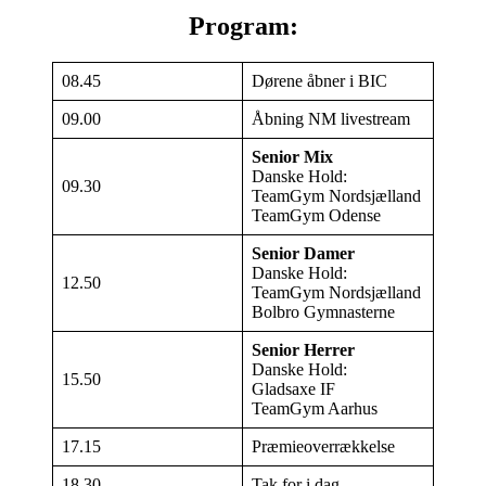
Program:
08.45
Dørene åbner i BIC
09.00
Åbning NM livestream
Senior Mix
Danske Hold:
09.30
TeamGym Nordsjælland
TeamGym Odense
Senior Damer
Danske Hold:
12.50
TeamGym Nordsjælland
Bolbro Gymnasterne
Senior Herrer
Danske Hold:
15.50
Gladsaxe IF
TeamGym Aarhus
17.15
Præmieoverrækkelse
18.30
Tak for i dag