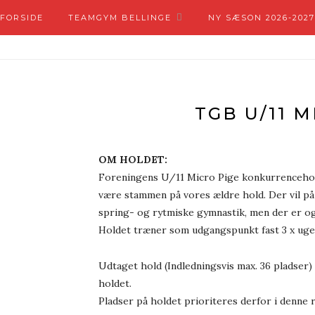
FORSIDE
TEAMGYM BELLINGE
NY SÆSON 2026-2027
TGB U/11 M
OM HOLDET:
Foreningens U/11 Micro Pige konkurrencehold 
være stammen på vores ældre hold. Der vil p
spring- og rytmiske gymnastik, men der er også
Holdet træner som udgangspunkt fast 3 x ugen
Udtaget hold (Indledningsvis max. 36 pladser)
holdet.
Pladser på holdet prioriteres derfor i denne 