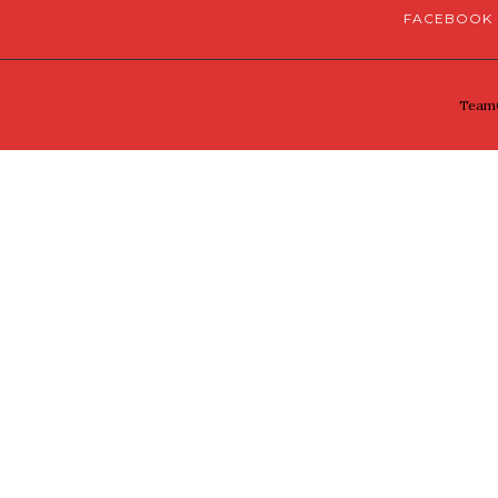
FACEBOOK
TeamG