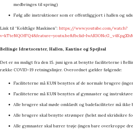
medbringes til spring)
Følg alle instruktioner som er offentliggjort i hallen og ud
Link til “Koldtåge Maskinen”:
https://www.youtube.com/watch?
v=kTteNQOfFQ4&feature=youtu.be&fbclid=IwAR3ONcG_v4Kpg
Bellinge Idrætscenter, Hallen, Kantine og Spejlsal
Det er nu muligt fra den 15. juni igen at benytte faciliteterne i Be
række COVID-19 retningslinjer. Overordnet gælder følgende:
Faciliteterne må KUN benyttes af de normale brugere (inge
Faciliteterne må KUN benyttes af gymnaster og instruktører
Alle brugere skal møde omklædt og badefaciliteter må ikke 
Alle brugere skal benytte strømper (helst med skridsikre fo
Alle gymnaster skal bærer trøje (ingen bare overkroppe dr