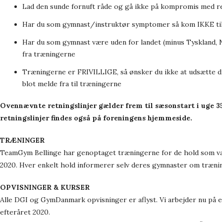
Lad den sunde fornuft råde og gå ikke på kompromis med re
Har du som gymnast/instruktør symptomer så kom IKKE ti
Har du som gymnast være uden for landet (minus Tyskland, 
fra træningerne
Træningerne er FRIVILLIGE, så ønsker du ikke at udsætte dig 
blot melde fra til træningerne
Ovennævnte retningslinjer gælder frem til sæsonstart i uge 35 
retningslinjer findes også på foreningens hjemmeside.
TRÆNINGER
TeamGym Bellinge har genoptaget træningerne for de hold som va
2020. Hver enkelt hold informerer selv deres gymnaster om træni
OPVISNINGER
& KURSER
Alle DGI og GymDanmark opvisninger er aflyst. Vi arbejder nu på evt
efteråret 2020.