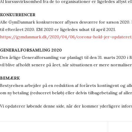
Al kursusvirksomhed fra de to organisationer er ligeledes aflyst el
KONKURRENCER
Alle GymDanmark konkurrencer aflyses desværre for sæson 2020. D
til efteråret 2020. EM 2020 er ligeledes udsat til april 2021.
https://gymdanmark.dk/2020/04/06/corona-hold-jer-opdatere
GENERALFORSAMLING 2020
Den årlige Generalforsamling var planlagt til den 31. marts 2020 i
vil blive afholdt senere på året, når situationen er mere normaliser
BEMÆRK
Bestyrelsen arbejder på en reduktion af forårets kontingent og a
om ny betaling (reduceret beløb) eller delvis tilbagebetaling af all
Vi opdaterer løbende denne side, når der kommer yderligere inform