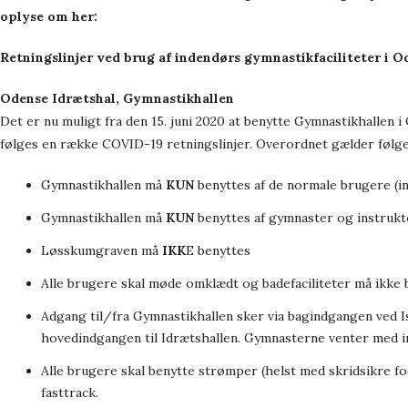
oplyse om her:
Retningslinjer ved brug af indendørs gymnastikfaciliteter i
Odense Idrætshal, Gymnastikhallen
Det er nu muligt fra den 15. juni 2020 at benytte Gymnastikhallen i
følges en række COVID-19 retningslinjer. Overordnet gælder følg
Gymnastikhallen må
KUN
benyttes af de normale brugere (i
Gymnastikhallen må
KUN
benyttes af gymnaster og instruktø
Løsskumgraven må
IKK
E benyttes
Alle brugere skal møde omklædt og badefaciliteter må ikke 
Adgang til/fra Gymnastikhallen sker via bagindgangen ved I
hovedindgangen til Idrætshallen. Gymnasterne venter med i
Alle brugere skal benytte strømper (helst med skridsikre f
fasttrack.