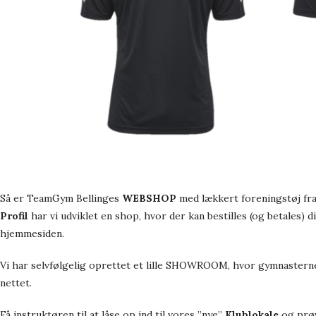
Så er TeamGym Bellinges
WEBSHOP
med lækkert foreningstøj fr
Profil
har vi udviklet en shop, hvor der kan bestilles (og betales) di
hjemmesiden.
Vi har selvfølgelig oprettet et lille SHOWROOM, hvor gymnasterne 
nettet.
Få instruktøren til at låse op ind til vores ”nye”
Klublokale
og prøv