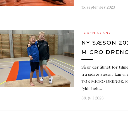
15. september 2023
FORENINGSNYT
NY SÆSON 202
MICRO DREN
Så er der åbnet for tilm
fra sidste sæson, kan vi
TGB MICRO DRENGE. Rig
fyldt helt…
30. juli 2023