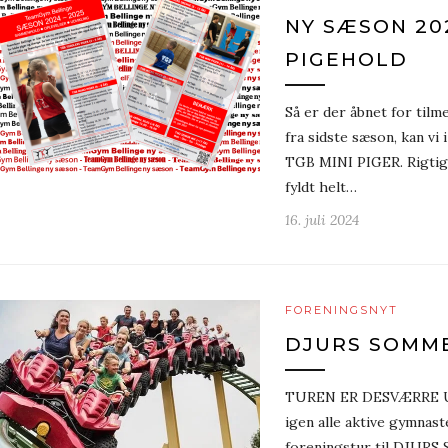
NY SÆSON 202
PIGEHOLD
Så er der åbnet for tilm
fra sidste sæson, kan vi
TGB MINI PIGER. Rigtig 
fyldt helt…
16. juli 2024
FORENINGSNYT
DJURS SOMM
TUREN ER DESVÆRRE U
igen alle aktive gymnaste
foreningstur til DJURS