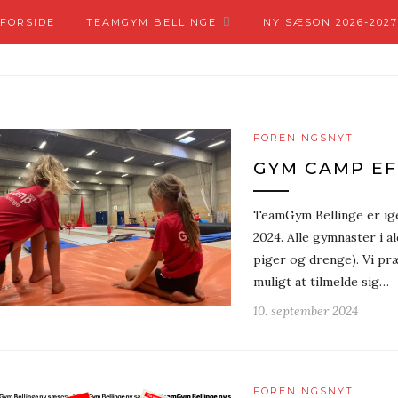
FORSIDE
TEAMGYM BELLINGE
NY SÆSON 2026-2027
FORENINGSNYT
GYM CAMP EF
TeamGym Bellinge er ige
2024. Alle gymnaster i 
piger og drenge). Vi pr
muligt at tilmelde sig…
10. september 2024
FORENINGSNYT