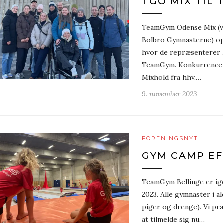
TGO MIX TIL
TeamGym Odense Mix (v
Bolbro Gymnasterne) opho
hvor de repræsenterer 
TeamGym. Konkurrencen 
Mixhold fra hhv.…
9. november 2023
FORENINGSNYT
GYM CAMP EF
TeamGym Bellinge er ige
2023. Alle gymnaster i 
piger og drenge). Vi pr
at tilmelde sig nu…