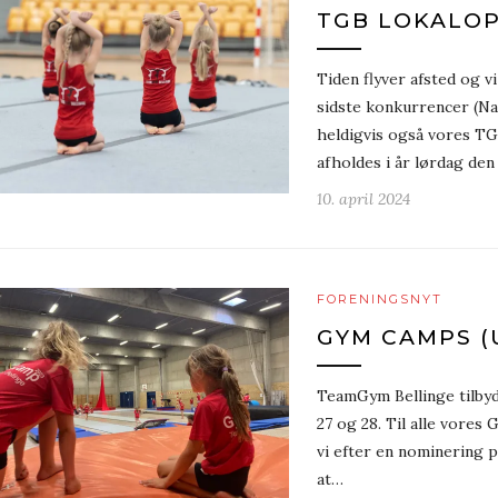
TGB LOKALOP
Tiden flyver afsted og v
sidste konkurrencer (Na
heldigvis også vores T
afholdes i år lørdag den
10. april 2024
FORENINGSNYT
GYM CAMPS (U
TeamGym Bellinge tilby
27 og 28. Til alle vo
vi efter en nominering p
at…