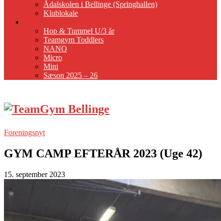
Ådalskolen i Bellinge (Springhallen)
Klublokale
Billeder/video
Hop & Tummel U/3 år
Teamgym Toddlers
NANO
Micro
Mini
Sæson 2025 – 26
Foreningsnyt
GYM CAMP EFTERÅR 2023 (Uge 42)
15. september 2023