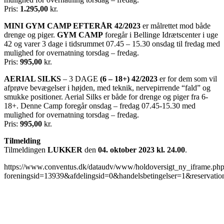
Pris:
1.295,00
kr.
MINI GYM CAMP EFTERÅR 42/2023
er målrettet mod både
drenge og piger.
GYM CAMP
foregår i Bellinge Idrætscenter i uge
42 og varer 3 dage i tidsrummet 07.45 – 15.30 onsdag til fredag med
mulighed for overnatning torsdag – fredag.
Pris:
995,00
kr.
AERIAL SILKS
– 3 DAGE
(6 – 18+) 42/2023
er for dem som vil
afprøve bevægelser i højden, med teknik, nervepirrende “fald” og
smukke positioner. Aerial Silks er både for drenge og piger fra 6-
18+. Denne Camp foregår onsdag – fredag 07.45-15.30 med
mulighed for overnatning torsdag – fredag.
Pris:
995,00
kr.
Tilmelding
Tilmeldingen
LUKKER
den
04. oktober 2023 kl. 24.00
.
https://www.conventus.dk/dataudv/www/holdoversigt_ny_iframe.ph
foreningsid=13939&afdelingsid=0&handelsbetingelser=1&reservation